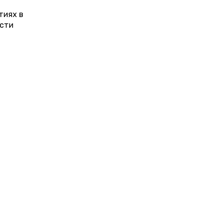
тиях в
ости