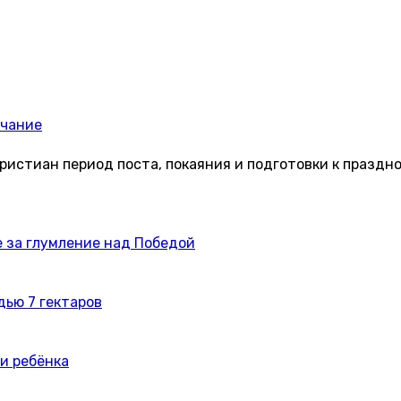
нчание
ристиан период поста, покаяния и подготовки к праздн
 за глумление над Победой
дью 7 гектаров
и ребёнка