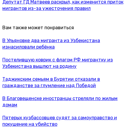
Депутат ГД Матвеев раскрыл, как изменится приток
мигрантов из-за ужесточения правил
Вам также может понравиться
В Ульяновке два мигранта из Узбекистана
изнасиловали ребёнка
Постелившую коврик с флагом РФ мигрантку из
Узбекистана вышлют на родину
Таджикским семьям в Бурятии отказали в
гражданстве за глумление над Победой
В Благовещенске иностранцы стреляли по жилым
домам
Пятерых кузбассовцев судят за самоуправство и
покушение на убийство