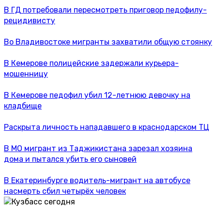
В ГД потребовали пересмотреть приговор педофилу-
рецидивисту
Во Владивостоке мигранты захватили общую стоянку
В Кемерове полицейские задержали курьера-
мошенницу
В Кемерове педофил убил 12-летнюю девочку на
кладбище
Раскрыта личность нападавшего в краснодарском ТЦ
В МО мигрант из Таджикистана зарезал хозяина
дома и пытался убить его сыновей
В Екатеринбурге водитель-мигрант на автобусе
насмерть сбил четырёх человек