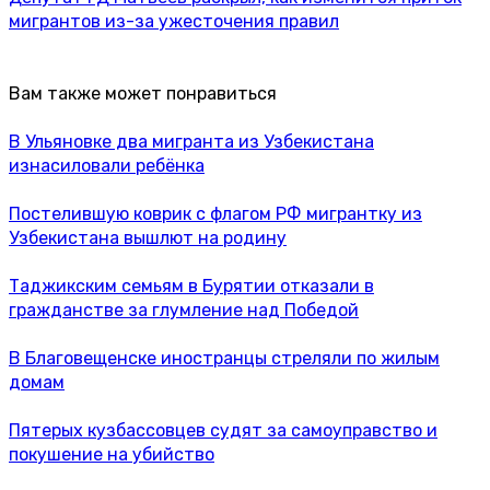
мигрантов из-за ужесточения правил
Вам также может понравиться
В Ульяновке два мигранта из Узбекистана
изнасиловали ребёнка
Постелившую коврик с флагом РФ мигрантку из
Узбекистана вышлют на родину
Таджикским семьям в Бурятии отказали в
гражданстве за глумление над Победой
В Благовещенске иностранцы стреляли по жилым
домам
Пятерых кузбассовцев судят за самоуправство и
покушение на убийство