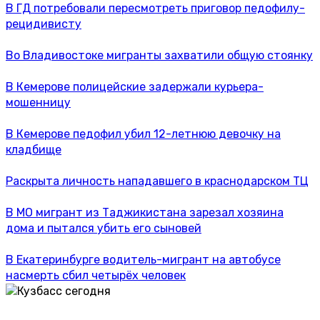
В ГД потребовали пересмотреть приговор педофилу-
рецидивисту
Во Владивостоке мигранты захватили общую стоянку
В Кемерове полицейские задержали курьера-
мошенницу
В Кемерове педофил убил 12-летнюю девочку на
кладбище
Раскрыта личность нападавшего в краснодарском ТЦ
В МО мигрант из Таджикистана зарезал хозяина
дома и пытался убить его сыновей
В Екатеринбурге водитель-мигрант на автобусе
насмерть сбил четырёх человек