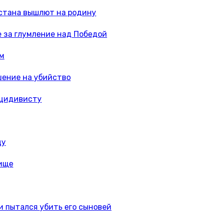
истана вышлют на родину
 за глумление над Победой
ам
шение на убийство
ецидивисту
цу
бище
и пытался убить его сыновей