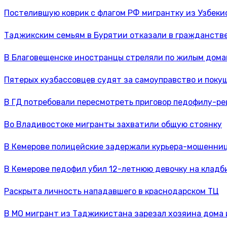
Постелившую коврик с флагом РФ мигрантку из Узбек
Таджикским семьям в Бурятии отказали в гражданстве
В Благовещенске иностранцы стреляли по жилым дом
Пятерых кузбассовцев судят за самоуправство и поку
В ГД потребовали пересмотреть приговор педофилу-р
Во Владивостоке мигранты захватили общую стоянку
В Кемерове полицейские задержали курьера-мошенни
В Кемерове педофил убил 12-летнюю девочку на клад
Раскрыта личность нападавшего в краснодарском ТЦ
В МО мигрант из Таджикистана зарезал хозяина дома 