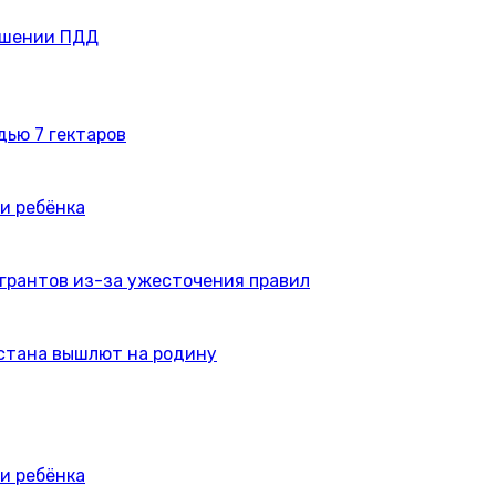
ушении ПДД
дью 7 гектаров
и ребёнка
игрантов из-за ужесточения правил
истана вышлют на родину
и ребёнка