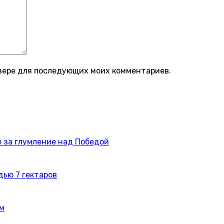
аузере для последующих моих комментариев.
 за глумление над Победой
дью 7 гектаров
ам