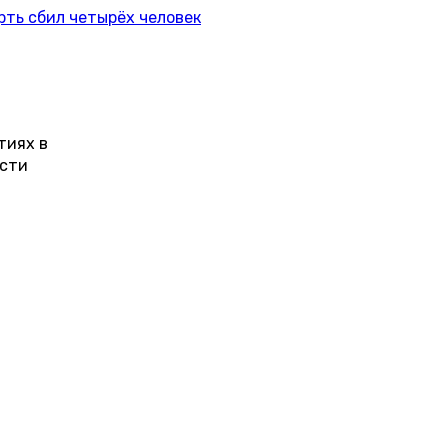
рть сбил четырёх человек
тиях в
ости