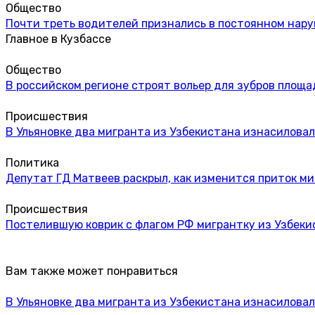
Общество
Почти треть водителей признались в постоянном нар
Главное в Кузбассе
Общество
В российском регионе строят вольер для зубров площа
Происшествия
В Ульяновке два мигранта из Узбекистана изнасиловал
Политика
Депутат ГД Матвеев раскрыл, как изменится приток м
Происшествия
Постелившую коврик с флагом РФ мигрантку из Узбек
Вам также может понравиться
В Ульяновке два мигранта из Узбекистана изнасиловал