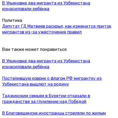
В Ульяновке два мигранта из Узбекистана
изнасиловали ребёнка
Политика
Депутат ГД Матвеев раскрыл, как изменится приток
мигрантов из-за ужесточения правил
Вам также может понравиться
В Ульяновке два мигранта из Узбекистана
изнасиловали ребёнка
Постелившую коврик с флагом РФ мигрантку из
Узбекистана вышлют на родину
Таджикским семьям в Бурятии отказали в
гражданстве за глумление над Победой
В Благовещенске иностранцы стреляли по жилым