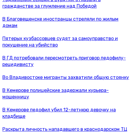
гражданстве за глумление над Победой
В Благовещенске иностранцы стреляли по жилым
домам
Пятерых кузбассовцев судят за самоуправство и
покушение на убийство
В ГД потребовали пересмотреть приговор педофилу-
рецидивисту
Во Владивостоке мигранты захватили общую стоянку
В Кемерове полицейские задержали курьера-
мошенницу
В Кемерове педофил убил 12-летнюю девочку на
кладбище
Раскрыта личность нападавшего в краснодарском ТЦ