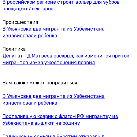
В российском регионе строят вольер для зубров
площадью 7 гектаров
Происшествия
В Ульяновке два мигранта из Узбекистана
изнасиловали ребёнка
Политика
Депутат ГД Матвеев раскрыл, как изменится приток
мигрантов из-за ужесточения правил
Вам также может понравиться
В Ульяновке два мигранта из Узбекистана
изнасиловали ребёнка
Постелившую коврик с флагом РФ мигрантку из
Узбекистана вышлют на родину
Таджикским семьям в Бурятии отказали в