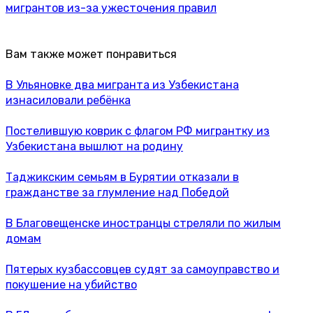
мигрантов из-за ужесточения правил
Вам также может понравиться
В Ульяновке два мигранта из Узбекистана
изнасиловали ребёнка
Постелившую коврик с флагом РФ мигрантку из
Узбекистана вышлют на родину
Таджикским семьям в Бурятии отказали в
гражданстве за глумление над Победой
В Благовещенске иностранцы стреляли по жилым
домам
Пятерых кузбассовцев судят за самоуправство и
покушение на убийство