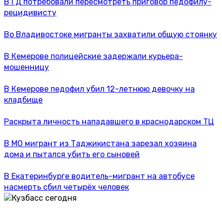
В ГД потребовали пересмотреть приговор педофилу-
рецидивисту
Во Владивостоке мигранты захватили общую стоянку
В Кемерове полицейские задержали курьера-
мошенницу
В Кемерове педофил убил 12-летнюю девочку на
кладбище
Раскрыта личность нападавшего в краснодарском ТЦ
В МО мигрант из Таджикистана зарезал хозяина
дома и пытался убить его сыновей
В Екатеринбурге водитель-мигрант на автобусе
насмерть сбил четырёх человек