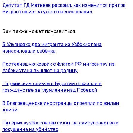
Депутат ГД Матвеев раскрыл, как изменится приток
мигрантов из-за ужесточения правил
Вам также может понравиться
В Ульяновке два мигранта из Узбекистана
изнасиловали ребёнка
Постелившую коврик с флагом РФ мигрантку из
Узбекистана вышлют на родину
Таджикским семьям в Бурятии отказали в
гражданстве за глумление над Победой
В Благовещенске иностранцы стреляли по жилым
домам
Пятерых кузбассовцев судят за самоуправство и
покушение на убийство