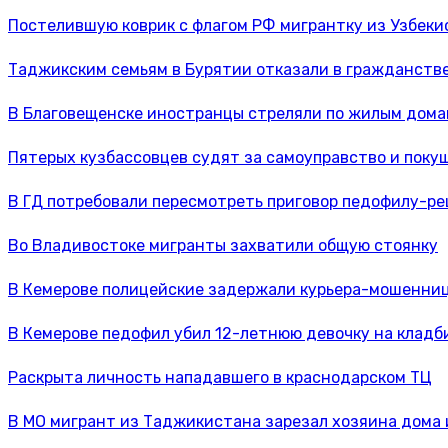
Постелившую коврик с флагом РФ мигрантку из Узбек
Таджикским семьям в Бурятии отказали в гражданстве
В Благовещенске иностранцы стреляли по жилым дом
Пятерых кузбассовцев судят за самоуправство и поку
В ГД потребовали пересмотреть приговор педофилу-р
Во Владивостоке мигранты захватили общую стоянку
В Кемерове полицейские задержали курьера-мошенни
В Кемерове педофил убил 12-летнюю девочку на клад
Раскрыта личность нападавшего в краснодарском ТЦ
В МО мигрант из Таджикистана зарезал хозяина дома 