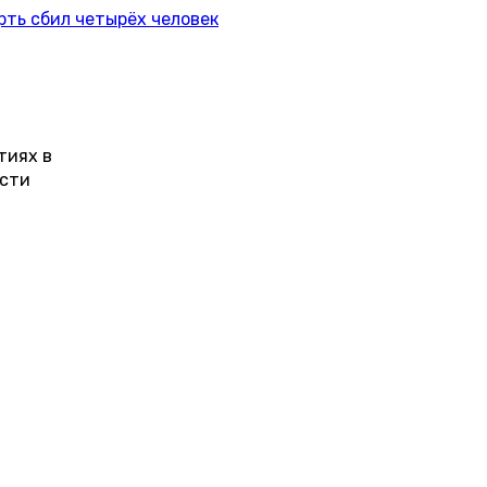
рть сбил четырёх человек
тиях в
ости