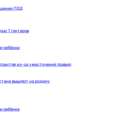
ушении ПДД
дью 7 гектаров
и ребёнка
игрантов из-за ужесточения правил
истана вышлют на родину
и ребёнка