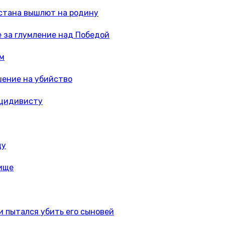
истана вышлют на родину
 за глумление над Победой
ам
шение на убийство
ецидивисту
цу
бище
и пытался убить его сыновей