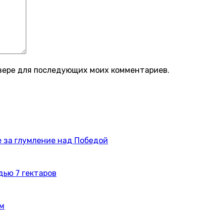
аузере для последующих моих комментариев.
 за глумление над Победой
дью 7 гектаров
ам