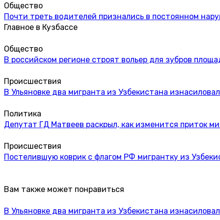
Общество
Почти треть водителей признались в постоянном нар
Главное в Кузбассе
Общество
В российском регионе строят вольер для зубров площа
Происшествия
В Ульяновке два мигранта из Узбекистана изнасиловал
Политика
Депутат ГД Матвеев раскрыл, как изменится приток м
Происшествия
Постелившую коврик с флагом РФ мигрантку из Узбек
Вам также может понравиться
В Ульяновке два мигранта из Узбекистана изнасиловал