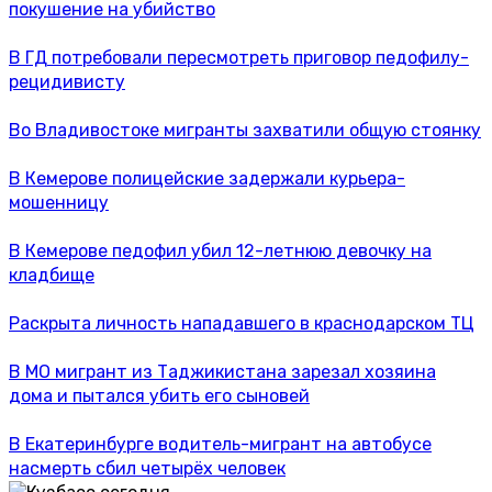
покушение на убийство
В ГД потребовали пересмотреть приговор педофилу-
рецидивисту
Во Владивостоке мигранты захватили общую стоянку
В Кемерове полицейские задержали курьера-
мошенницу
В Кемерове педофил убил 12-летнюю девочку на
кладбище
Раскрыта личность нападавшего в краснодарском ТЦ
В МО мигрант из Таджикистана зарезал хозяина
дома и пытался убить его сыновей
В Екатеринбурге водитель-мигрант на автобусе
насмерть сбил четырёх человек