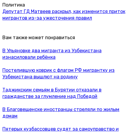
Политика
Депутат ГД Матвеев раскрыл, как изменится приток
мигрантов из-за ужесточения правил
Вам также может понравиться
В Ульяновке два мигранта из Узбекистана
изнасиловали ребёнка
Постелившую коврик с флагом РФ мигрантку из
Узбекистана вышлют на родину
Таджикским семьям в Бурятии отказали в
гражданстве за глумление над Победой
В Благовещенске иностранцы стреляли по жилым
домам
Пятерых кузбассовцев судят за самоуправство и