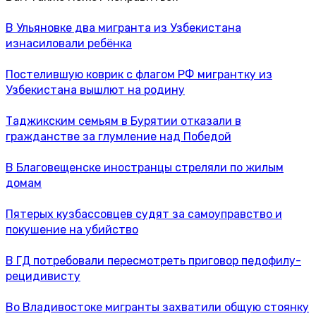
В Ульяновке два мигранта из Узбекистана
изнасиловали ребёнка
Постелившую коврик с флагом РФ мигрантку из
Узбекистана вышлют на родину
Таджикским семьям в Бурятии отказали в
гражданстве за глумление над Победой
В Благовещенске иностранцы стреляли по жилым
домам
Пятерых кузбассовцев судят за самоуправство и
покушение на убийство
В ГД потребовали пересмотреть приговор педофилу-
рецидивисту
Во Владивостоке мигранты захватили общую стоянку