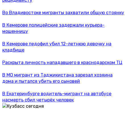
рецидивисту
Во Владивостоке мигранты захватили общую стоянку
В Кемерове полицейские задержали курьера-
мошенницу
В Кемерове педофил убил 12-летнюю девочку на
кладбище
Раскрыта личность нападавшего в краснодарском ТЦ
В МО мигрант из Таджикистана зарезал хозяина
дома и пытался убить его сыновей
В Екатеринбурге водитель-мигрант на автобусе
насмерть сбил четырёх человек