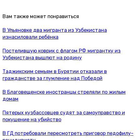
Вам также может понравиться
В Ульяновке два мигранта из Узбекистана
изнасиловали ребёнка
Постелившую коврик с флагом РФ мигрантку из
Узбекистана вышлют на родину
Таджикским семьям в Бурятии отказали в
гражданстве за глумление над Победой
В Благовещенске иностранцы стреляли по жилым
домам
Пятерых кузбассовцев судят за самоуправство и
покушение на убийство
В ГД потребовали пересмотреть приговор педофилу-