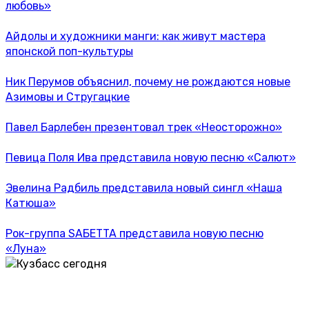
любовь»
Айдолы и художники манги: как живут мастера
японской поп-культуры
Ник Перумов объяснил, почему не рождаются новые
Азимовы и Стругацкие
Павел Барлебен презентовал трек «Неосторожно»
Певица Поля Ива представила новую песню «Салют»
Эвелина Радбиль представила новый сингл «Наша
Катюша»
Рок-группа SAБETTA представила новую песню
«Луна»