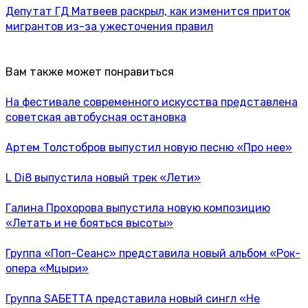
Депутат ГД Матвеев раскрыл, как изменится приток
мигрантов из-за ужесточения правил
Вам также может понравиться
На фестивале современного искусства представлена
советская автобусная остановка
Артем Толстобров выпустил новую песню «Про нее»
L Di8 выпустила новый трек «Лети»
Галина Прохорова выпустила новую композицию
«Летать и не бояться высоты»
Группа «Поп-Сеанс» представила новый альбом «Рок-
опера «Мцыри»
Группа SАБЕТТА представила новый сингл «Не