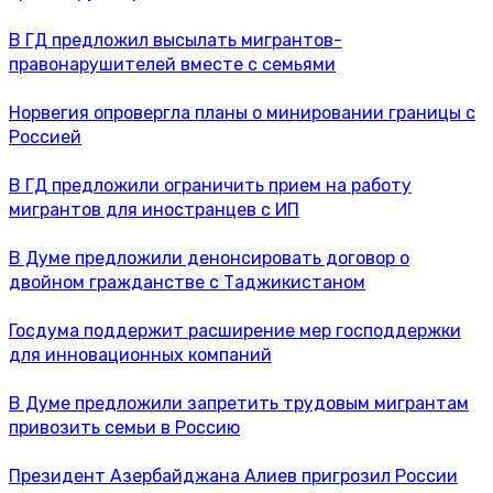
В ГД предложил высылать мигрантов-
правонарушителей вместе с семьями
Норвегия опровергла планы о минировании границы с
Россией
В ГД предложили ограничить прием на работу
мигрантов для иностранцев с ИП
В Думе предложили денонсировать договор о
двойном гражданстве с Таджикистаном
Госдума поддержит расширение мер господдержки
для инновационных компаний
В Думе предложили запретить трудовым мигрантам
привозить семьи в Россию
Президент Азербайджана Алиев пригрозил России