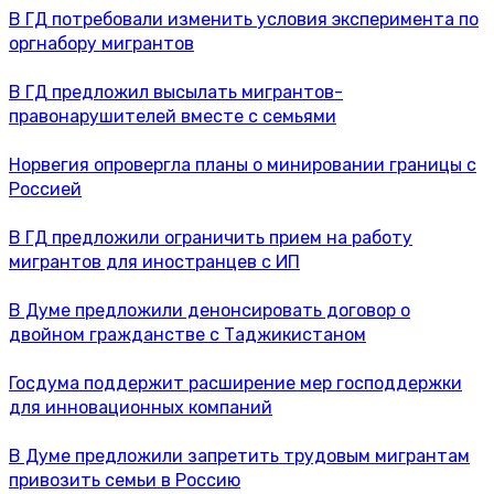
В ГД потребовали изменить условия эксперимента по
оргнабору мигрантов
В ГД предложил высылать мигрантов-
правонарушителей вместе с семьями
Норвегия опровергла планы о минировании границы с
Россией
В ГД предложили ограничить прием на работу
мигрантов для иностранцев с ИП
В Думе предложили денонсировать договор о
двойном гражданстве с Таджикистаном
Госдума поддержит расширение мер господдержки
для инновационных компаний
В Думе предложили запретить трудовым мигрантам
привозить семьи в Россию