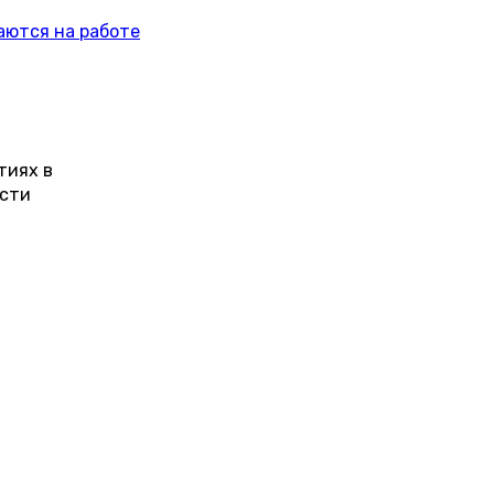
аются на работе
тиях в
ости