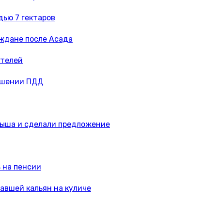
дью 7 гектаров
аждане после Асада
ителей
ушении ПДД
лыша и сделали предложение
 на пенсии
авшей кальян на куличе