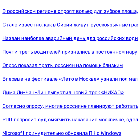
В российском регионе строят вольер для зубров площа
Стало известно, как в Сирии живут русскоязычные гр
Назван наиболее аварийный день для российских вод
Почти треть водителей признались в постоянном нар
Опрос показал траты россиян на помощь близким
Впервые на фестивале «Лето в Москве» узнали пол ма
Дима Ли-Чан-Лин выпустил новый трек «НИХАО»
Согласно опросу, многие россияне планируют работать
РПЦ попросит суд смягчить наказание москвичке, сдел
Microsoft принудительно обновила ПК с Windows