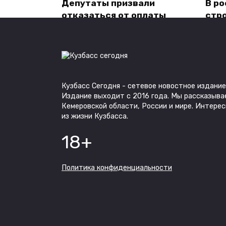
Депутаты призвали
В р
отказаться от оплаты
стро
школьных обедов
пло
мигрантов за счет
бюджета
Кузбасс Сегодня - сетевое новостное издание
Издание выходит с 2016 года. Мы рассказыва
Почти треть водителей
Опр
Кемеровской области, России и мире. Интере
из жизни Кузбасса.
признались в постоянном
рос
нарушении ПДД
бли
18+
Политика конфиденциальности
Согласно опросу, многие
РПЦ
россияне планируют
смя
работать на пенсии
мос