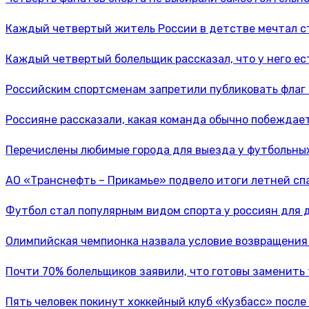
Каждый четвертый житель России в детстве мечтал с
Каждый четвертый болельщик рассказал, что у него е
Российским спортсменам запретили публиковать флаг 
Россияне рассказали, какая команда обычно побеждае
Перечислены любимые города для выезда у футбольны
АО «Транснефть – Прикамье» подвело итоги летней с
Футбол стал популярным видом спорта у россиян для
Олимпийская чемпионка назвала условие возвращения
Почти 70% болельщиков заявили, что готовы заменить 
Пять человек покинут хоккейный клуб «Кузбасс» после