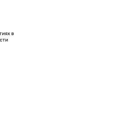
тиях в
ости