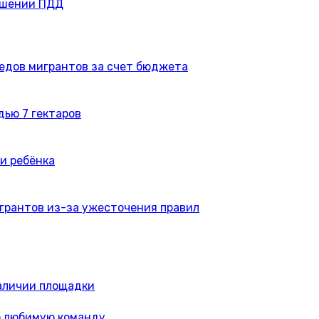
ушении ПДД
едов мигрантов за счет бюджета
дью 7 гектаров
и ребёнка
игрантов из-за ужесточения правил
наличии площадки
о любимую команду