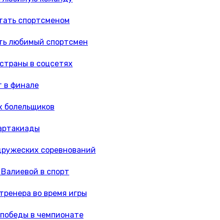
тать спортсменом
сть любимый спортсмен
страны в соцсетях
т в финале
х болельщиков
партакиады
 дружеских соревнований
 Валиевой в спорт
тренера во время игры
 победы в чемпионате