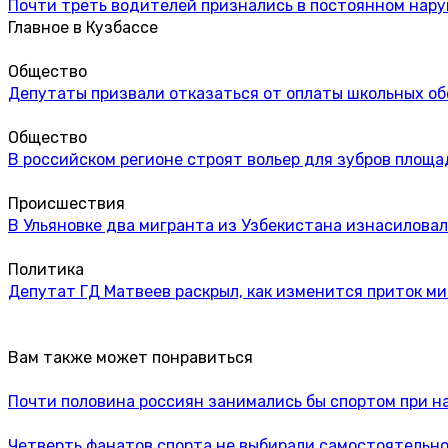
Почти треть водителей признались в постоянном нар
Главное в Кузбассе
Общество
Депутаты призвали отказаться от оплаты школьных об
Общество
В российском регионе строят вольер для зубров площа
Происшествия
В Ульяновке два мигранта из Узбекистана изнасиловал
Политика
Депутат ГД Матвеев раскрыл, как изменится приток м
Вам также может понравиться
Почти половина россиян занимались бы спортом при 
Четверть фанатов спорта не выбирали самостоятельн