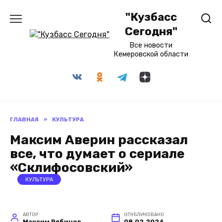
Перейти
"Кузбасс
к
содержанию
Сегодня"
Все новости
Кемеровской области
ГЛАВНАЯ
»
КУЛЬТУРА
Максим Аверин рассказал
все, что думает о сериале
«Склифосовский»
КУЛЬТУРА
АВТОР
ОПУБЛИКОВАНО
Максим Рябинов
08.02.2024