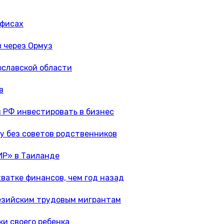
офисах
в через Ормуз
ославской области
в
 РФ инвестировать в бизнес
у без советов родственников
ИР» в Таиланде
ватке финансов, чем год назад
незийским трудовым мигрантам
и своего ребенка