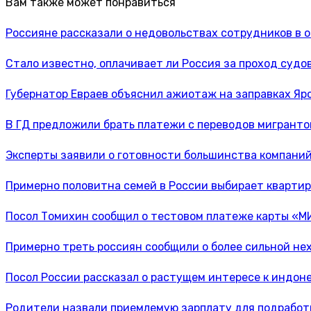
Вам также может понравиться
Россияне рассказали о недовольствах сотрудников в 
Стало известно, оплачивает ли Россия за проход судо
Губернатор Евраев объяснил ажиотаж на заправках Яр
В ГД предложили брать платежи с переводов мигранто
Эксперты заявили о готовности большинства компаний
Примерно половитна семей в России выбирает квартир
Посол Томихин сообщил о тестовом платеже карты «М
Примерно треть россиян сообщили о более сильной нех
Посол России рассказал о растущем интересе к индо
Родители назвали приемлемую зарплату для подработк