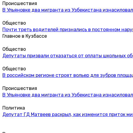
Происшествия
В Ульяновке два мигранта из Узбекистана изнасиловал
Общество
Почти треть водителей признались в постоянном нар
Главное в Кузбассе
Общество
Депутаты призвали отказаться от оплаты школьных об
Общество
В российском регионе строят вольер для зубров площа
Происшествия
В Ульяновке два мигранта из Узбекистана изнасиловал
Политика
Депутат ГД Матвеев раскрыл, как изменится приток м