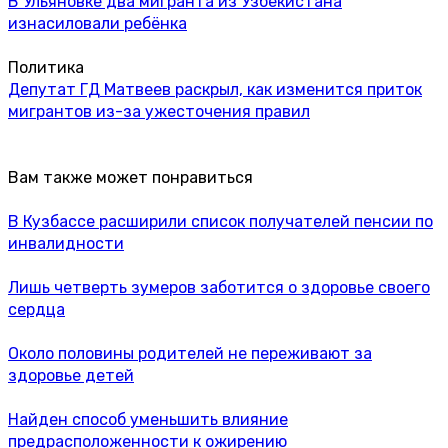
В Ульяновке два мигранта из Узбекистана
изнасиловали ребёнка
Политика
Депутат ГД Матвеев раскрыл, как изменится приток
мигрантов из-за ужесточения правил
Вам также может понравиться
В Кузбассе расширили список получателей пенсии по
инвалидности
Лишь четверть зумеров заботится о здоровье своего
сердца
Около половины родителей не переживают за
здоровье детей
Найден способ уменьшить влияние
предрасположенности к ожирению