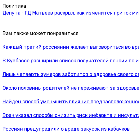
Политика
Депутат ГД Матвеев раскрыл, как изменится приток м
Вам также может понравиться
Каждый третий россиянин желает выговориться во вре
В Кузбассе расширили список получателей пенсии по 
Лишь четверть зумеров заботится о здоровье своего с
Около половины родителей не переживают за здоровь
Найден способ уменьшить влияние предрасположенно
Врач указал способы снизить риск инфаркта и инсульт
Россиян предупредили о вреде закусок из кабачков