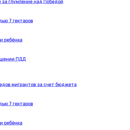
 за глумление над Победой
дью 7 гектаров
и ребёнка
ушении ПДД
едов мигрантов за счет бюджета
дью 7 гектаров
и ребёнка