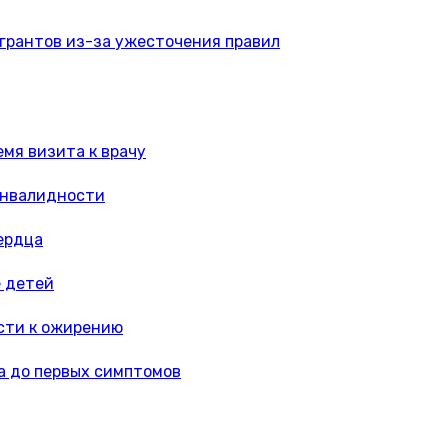
игрантов из-за ужесточения правил
мя визита к врачу
инвалидности
ердца
е детей
сти к ожирению
а до первых симптомов