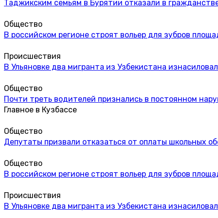
Таджикским семьям в Бурятии отказали в гражданстве
Общество
В российском регионе строят вольер для зубров площа
Происшествия
В Ульяновке два мигранта из Узбекистана изнасиловал
Общество
Почти треть водителей признались в постоянном нар
Главное в Кузбассе
Общество
Депутаты призвали отказаться от оплаты школьных об
Общество
В российском регионе строят вольер для зубров площа
Происшествия
В Ульяновке два мигранта из Узбекистана изнасиловал