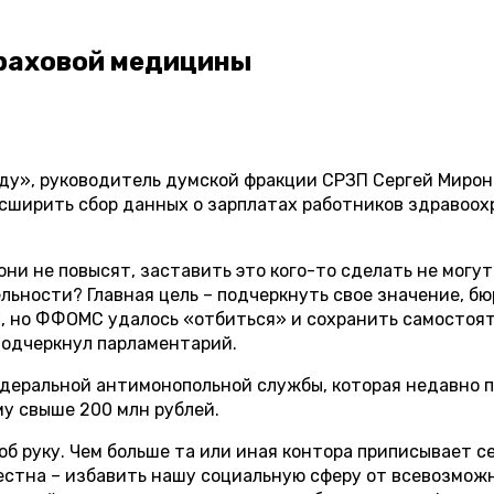
траховой медицины
ду», руководитель думской фракции СРЗП Сергей Миро
сширить сбор данных о зарплатах работников здравоох
они не повысят, заставить это кого-то сделать не могу
льности? Главная цель – подчеркнуть свое значение, б
 но ФФОМС удалось «отбиться» и сохранить самостоятел
подчеркнул парламентарий.
деральной антимонопольной службы, которая недавно 
му свыше 200 млн рублей.
 руку. Чем больше та или иная контора приписывает себ
естна – избавить нашу социальную сферу от всевозмож