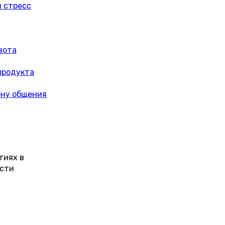
и стресс
вота
продукта
ону общения
тиях в
ости