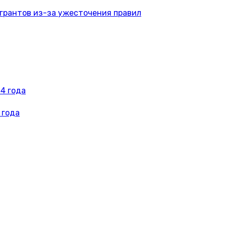
игрантов из-за ужесточения правил
4 года
 года