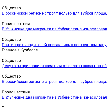
Общество
В российском регионе строят вольер для зубров площа
Происшествия
В Ульяновке два мигранта из Узбекистана изнасиловал
Общество
Почти треть водителей признались в постоянном нар
Главное в Кузбассе
Общество
Депутаты призвали отказаться от оплаты школьных об
Общество
В российском регионе строят вольер для зубров площа
Происшествия
В Ульяновке два мигранта из Узбекистана изнасиловал