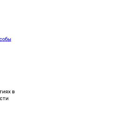
особы
тиях в
ости