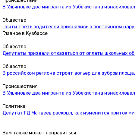
Происшествия
В Ульяновке два мигранта из Узбекистана изнасиловал
Общество
Почти треть водителей признались в постоянном нар
Главное в Кузбассе
Общество
Депутаты призвали отказаться от оплаты школьных об
Общество
В российском регионе строят вольер для зубров площа
Происшествия
В Ульяновке два мигранта из Узбекистана изнасиловал
Политика
Депутат ГД Матвеев раскрыл, как изменится приток м
Вам также может понравиться