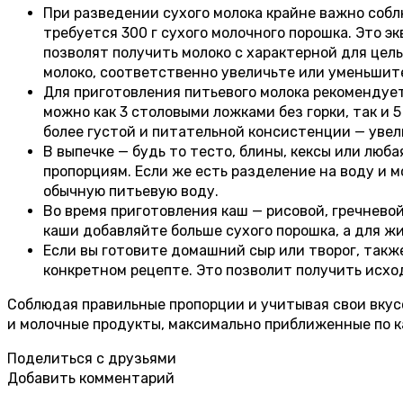
При разведении сухого молока крайне важно соб
требуется 300 г сухого молочного порошка. Это 
позволят получить молоко с характерной для цел
молоко, соответственно увеличьте или уменьшите
Для приготовления питьевого молока рекомендуетс
можно как 3 столовыми ложками без горки, так и
более густой и питательной консистенции — увел
В выпечке — будь то тесто, блины, кексы или люб
пропорциям. Если же есть разделение на воду и 
обычную питьевую воду.
Во время приготовления каш — рисовой, гречнево
каши добавляйте больше сухого порошка, а для ж
Если вы готовите домашний сыр или творог, такж
конкретном рецепте. Это позволит получить исх
Соблюдая правильные пропорции и учитывая свои вкус
и молочные продукты, максимально приближенные по к
Поделиться с друзьями
Добавить комментарий