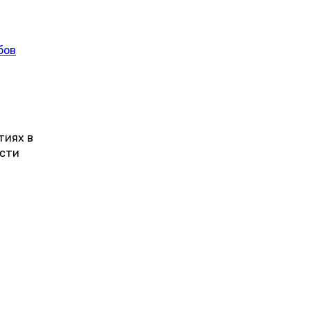
бов
тиях в
ости