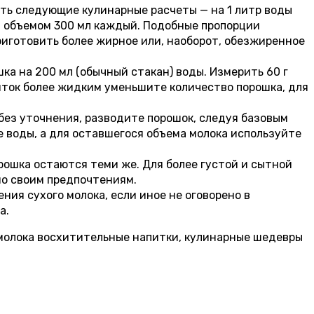
ть следующие кулинарные расчеты — на 1 литр воды
ам объемом 300 мл каждый. Подобные пропорции
риготовить более жирное или, наоборот, обезжиренное
ка на 200 мл (обычный стакан) воды. Измерить 60 г
питок более жидким уменьшите количество порошка, для
о без уточнения, разводите порошок, следуя базовым
е воды, а для оставшегося объема молока используйте
рошка остаются теми же. Для более густой и сытной
но своим предпочтениям.
ия сухого молока, если иное не оговорено в
а.
 молока восхитительные напитки, кулинарные шедевры