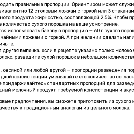
людать правильные пропорции. Ориентиром может служи
эквивалентно 12 столовым ложкам с горкой или 3 стакан
ьного продукта жирностью, составляющей 2,5%. Чтобы п
 количество сухого порошка на ваше усмотрение.
я использовать базовую пропорцию — 60 г сухого порош
 5 чайными ложками с горкой. А при желании сделать на
ичьте.
ая другая выпечка, если в рецепте указано только молок
молоко, разведите сухой порошок в небольшом количеств
й, овсяной или любой другой — пропорции разведения по
идкой консистенции уменьшайте его количество соглас
е придерживайтесь стандартных пропорций для разведен
одный молочный продукт требуемой консистенции и вкус
овые предпочтения, вы сможете приготовить из сухого
ачеству к традиционным аналогам из цельного молока.