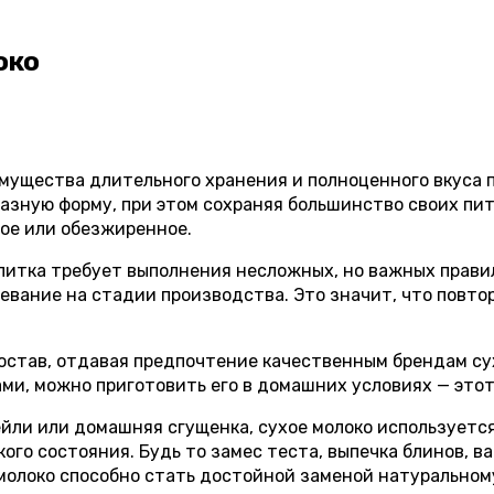
око
мущества длительного хранения и полноценного вкуса 
азную форму, при этом сохраняя большинство своих пи
ное или обезжиренное.
итка требует выполнения несложных, но важных правил.
евание на стадии производства. Это значит, что повто
остав, отдавая предпочтение качественным брендам сух
ми, можно приготовить его в домашних условиях — это
ейли или домашняя сгущенка, сухое молоко используетс
ого состояния. Будь то замес теста, выпечка блинов, в
 молоко способно стать достойной заменой натуральном